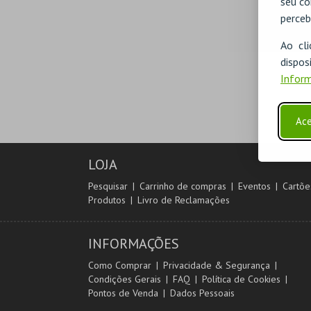
seu co
perceb
Ao cl
disp
Inform
Ace
LOJA
Pesquisar
Carrinho de compras
Eventos
Cartõe
Produtos
Livro de Reclamações
INFORMAÇÕES
Como Comprar
Privacidade & Segurança
Condições Gerais
FAQ
Política de Cookies
Pontos de Venda
Dados Pessoais