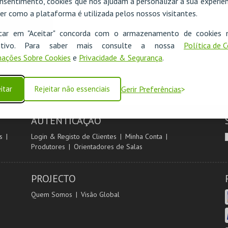
nsentimento, cookies que nos ajudam a personalizar a sua experiên
er como a plataforma é utilizada pelos nossos visitantes.
icar em "Aceitar" concorda com o armazenamento de cookies 
ositivo. Para saber mais consulte a nossa
Política de 
ações Sobre Cookies
e
Privacidade & Segurança
.
itar
Rejeitar não essenciais
Gerir Preferências
AUTENTICAÇÃO
s
Login & Registo de Clientes
Minha Conta
Produtores
Orientadores de Salas
PROJECTO
Quem Somos
Visão Global