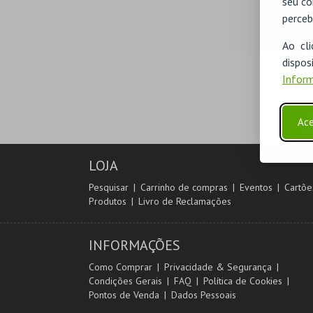
seu co
perceb
Ao cl
disp
Inform
Ace
LOJA
Pesquisar
Carrinho de compras
Eventos
Cartõe
Produtos
Livro de Reclamações
INFORMAÇÕES
Como Comprar
Privacidade & Segurança
Condições Gerais
FAQ
Política de Cookies
Pontos de Venda
Dados Pessoais