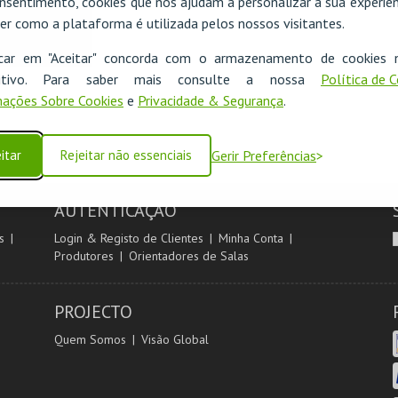
nsentimento, cookies que nos ajudam a personalizar a sua experiên
er como a plataforma é utilizada pelos nossos visitantes.
icar em "Aceitar" concorda com o armazenamento de cookies 
ositivo. Para saber mais consulte a nossa
Política de 
ações Sobre Cookies
e
Privacidade & Segurança
.
itar
Rejeitar não essenciais
Gerir Preferências
AUTENTICAÇÃO
s
Login & Registo de Clientes
Minha Conta
Produtores
Orientadores de Salas
PROJECTO
Quem Somos
Visão Global